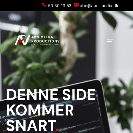
50 30 13 52
abn@abn-media.dk
DENNE SIDE
KOMMER
SNART
.