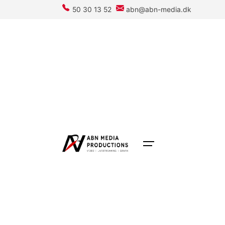
Skip
50 30 13 52
abn@abn-media.dk
to
content