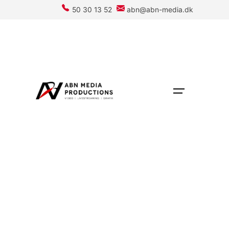
Skip
50 30 13 52
abn@abn-media.dk
to
content