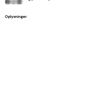
Facebook
Instagram
LinkedIn
Oplysninger
ABN Media Productions
Att. Alexander Boel Nordstrand
7000 Fredericia
CVR-nr. 43 65 72 59
Kontakt
Interesseret i et projekt?
abn@abn-media.dk
+45 50 30 13 52
Telefon: Man-Fre 15:30-18:00
Instagram feed