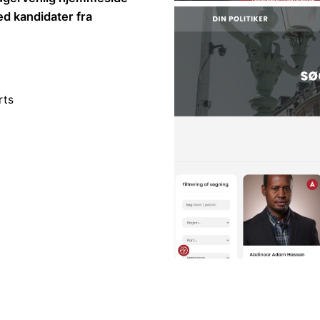
d kandidater fra
.
rts