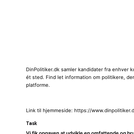
DinPolitiker.dk samler kandidater fra enhver
ét sted. Find let information om politikere, 
platforme.
Link til hjemmeside:
https://www.dinpolitiker.
Task
Vi fik opgaven at udvikle en omfattende og b