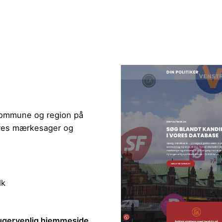
 kommune og region på
deres mærkesager og
dk
rugervenlig hjemmeside