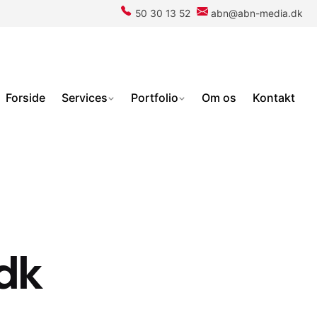
50 30 13 52
abn@abn-media.dk
Forside
Services
Portfolio
Om os
Kontakt
dk